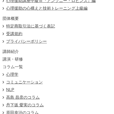
心理援助講座中級Ⅲ『アンソニー・ロビンズ』編
心理援助の心構えと技術トレーニング上級編
団体概要
特定商取引法に基づく表記
受講規約
プライバシーポリシー
講師紹介
講演・研修
コラム一覧
心理学
コミュニケーション
NLP
高島 昌彦のコラム
丹下坂 愛実のコラム
原田幸治のコラム