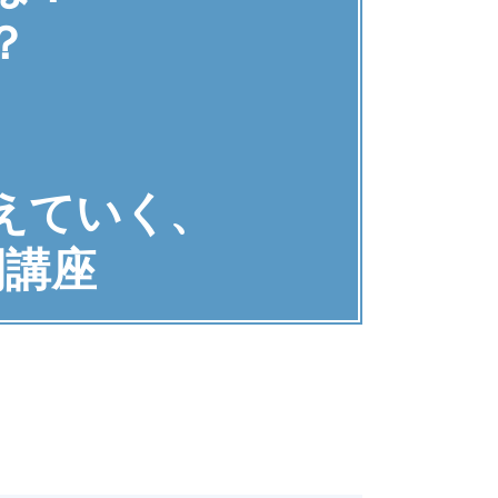
？
えていく、
間講座